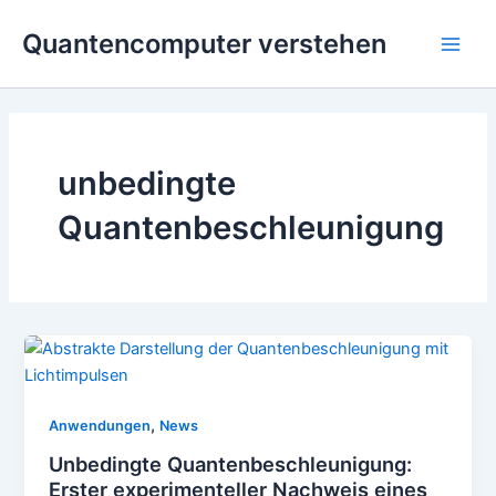
Zum
Quantencomputer verstehen
Inhalt
Main
springen
Men
unbedingte
Quantenbeschleunigung
,
Anwendungen
News
Unbedingte Quantenbeschleunigung:
Erster experimenteller Nachweis eines